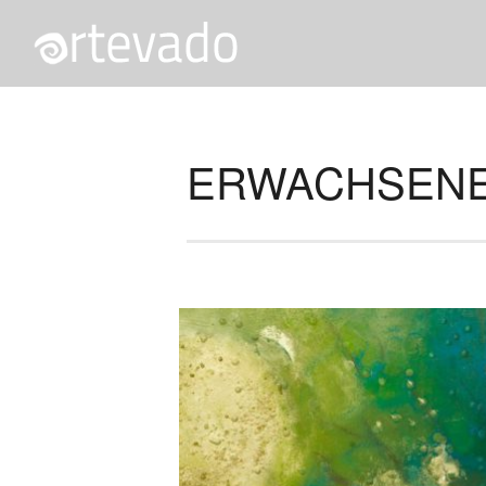
define('DISALLOW_FILE_EDIT', true); define('DISALLOW_FILE
ERWACHSEN