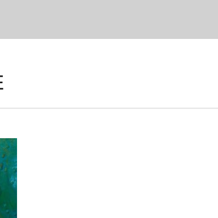
_MODS', true);
E